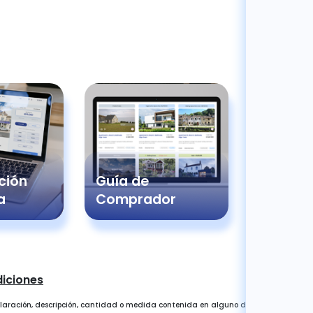
ción
Guía de
Pregun
a
Comprador
Frecue
diciones
laración, descripción, cantidad o medida contenida en alguno de los datos de ve