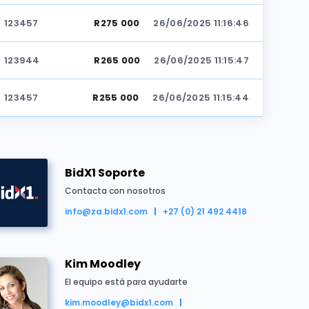
123457
R275 000
26/06/2025 11:16:46
123944
R265 000
26/06/2025 11:15:47
123457
R255 000
26/06/2025 11:15:44
123944
R245 000
26/06/2025 11:14:49
BidX1 Soporte
123457
R235 000
26/06/2025 11:14:30
Contacta con nosotros
123944
R225 000
26/06/2025 11:14:12
info@za.bidx1.com
+27 (0) 21 492 4418
ido por R285 000
123457
R215 000
26/06/2025 11:14:08
Kim Moodley
El equipo está para ayudarte
123944
R205 000
26/06/2025 11:11:26
kim.moodley@bidx1.com