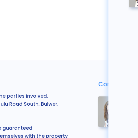
Contactar c
he parties involved.
zulu Road South, Bulwer,
be guaranteed
themselves
with the property