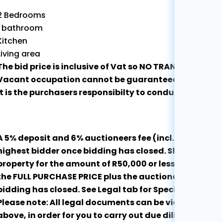
2 Bedrooms
1 bathroom
Kitchen
Living area
The bid price is inclusive of Vat so NO TRANSFER DUTY
Vacant occupation cannot be guaranteed
It is the purchasers responsibilty to conduct their ow
A 5% deposit and 6% auctioneers fee (incl. VAT on fee
highest bidder once bidding has closed. Should you b
property for the amount of R50,000 or less, you will 
the FULL PURCHASE PRICE plus the auctioneers fee of 6
bidding has closed. See Legal tab for Special Conditi
Please note: All legal documents can be viewed by cli
above, in order for you to carry out due diligence in r