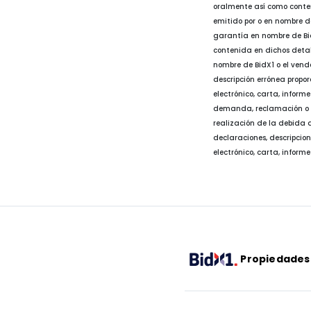
oralmente así como conteni
emitido por o en nombre d
garantía en nombre de Bid
contenida en dichos detalle
nombre de BidX1 o el vende
descripción errónea propo
electrónico, carta, inform
demanda, reclamación o c
realización de la debida 
declaraciones, descripcio
electrónico, carta, informe
Propiedades