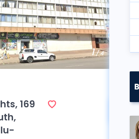
1
/ 4
hts, 169
Vend
uth,
lu-