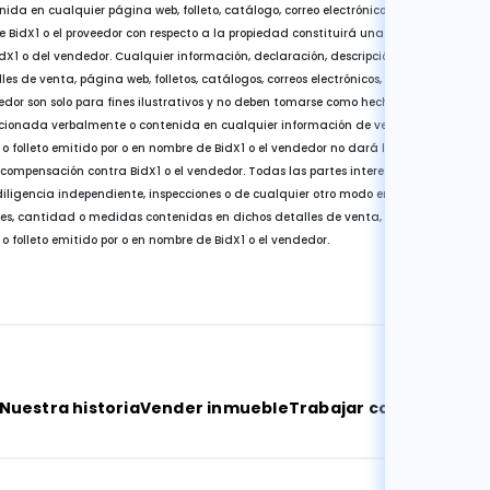
da en cualquier página web, folleto, catálogo, correo electrónico, carta, informa, e
e BidX1 o el proveedor con respecto a la propiedad constituirá una representación, 
X1 o del vendedor. Cualquier información, declaración, descripción, cantidad o 
s de venta, página web, folletos, catálogos, correos electrónicos, cartas, informes o 
dor son solo para fines ilustrativos y no deben tomarse como hechos. Cualquier error
rcionada verbalmente o contenida en cualquier información de venta, página web, fo
e o folleto emitido por o en nombre de BidX1 o el vendedor no dará lugar a ningún d
ompensación contra BidX1 o el vendedor. Todas las partes interesadas deben sati
diligencia independiente, inspecciones o de cualquier otro modo en cuanto a la exa
nes, cantidad o medidas contenidas en dichos detalles de venta, página web, folleto
 o folleto emitido por o en nombre de BidX1 o el vendedor.
Nuestra historia
Vender inmueble
Trabajar con nosotros