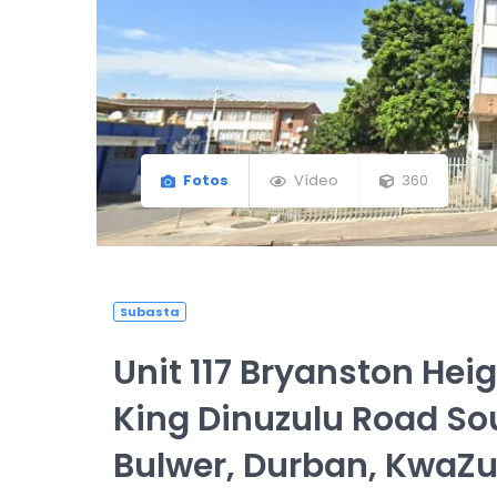
Fotos
Vídeo
360
Subasta
Unit 117 Bryanston Heig
King Dinuzulu Road So
Bulwer, Durban, KwaZu