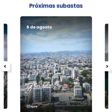
Próximas subastas
6 de agosto
<
>
S
Chipre