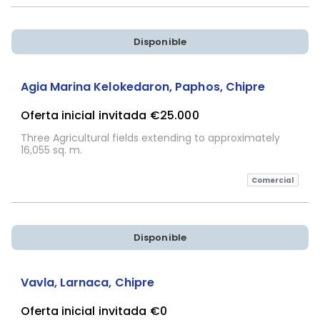
Disponible
Sujeta a Confirmación
Agia Marina Kelokedaron, Paphos, Chipre
Oferta inicial invitada
€25.000
Three Agricultural fields extending to approximately
16,055 sq. m.
Comercial
Disponible
Sujeta a Confirmación
Vavla, Larnaca, Chipre
Oferta inicial invitada
€0