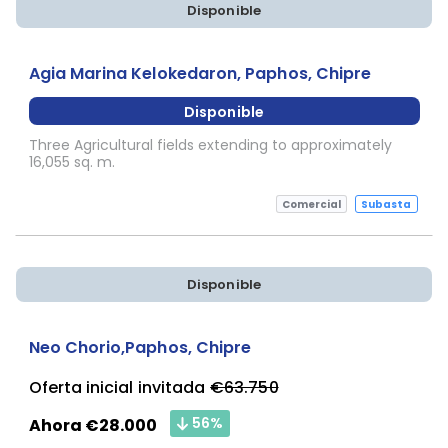
Disponible
Sujeta a Confirmación
Agia Marina Kelokedaron, Paphos, Chipre
Disponible
Three Agricultural fields extending to approximately
16,055 sq. m.
Comercial
Subasta
Disponible
Sujeta a Confirmación
Neo Chorio,Paphos, Chipre
Oferta inicial invitada
€63.750
56%
Ahora €28.000