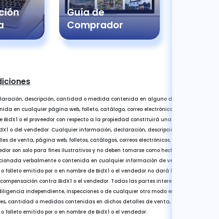
ción
Guía de
Pregun
a
Comprador
Frecue
diciones
laración, descripción, cantidad o medida contenida en alguno de los datos de ve
da en cualquier página web, folleto, catálogo, correo electrónico, carta, informa, e
e BidX1 o el proveedor con respecto a la propiedad constituirá una representación, 
X1 o del vendedor. Cualquier información, declaración, descripción, cantidad o 
s de venta, página web, folletos, catálogos, correos electrónicos, cartas, informes o 
dor son solo para fines ilustrativos y no deben tomarse como hechos. Cualquier error
rcionada verbalmente o contenida en cualquier información de venta, página web, fo
e o folleto emitido por o en nombre de BidX1 o el vendedor no dará lugar a ningún d
ompensación contra BidX1 o el vendedor. Todas las partes interesadas deben sati
diligencia independiente, inspecciones o de cualquier otro modo en cuanto a la exa
nes, cantidad o medidas contenidas en dichos detalles de venta, página web, folleto
 o folleto emitido por o en nombre de BidX1 o el vendedor.