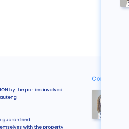
Contactar c
ON by the parties involved
Gauteng
be guaranteed
themselves
with the property