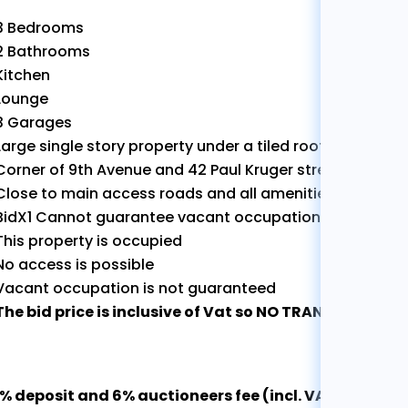
3 Bedrooms
2 Bathrooms
Kitchen
Lounge
3 Garages
Large single story property under a tiled roof, situated 
Corner of 9th Avenue and 42 Paul Kruger street.
Close to main access roads and all amenities.
BidX1 Cannot guarantee vacant occupation
This property is occupied
No access is possible
Vacant occupation is not guaranteed
The bid price is inclusive of Vat so NO TRANSFER DUTY
% deposit and 6% auctioneers fee (incl. VAT on fee) 