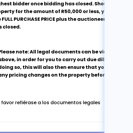
hest bidder once bidding has closed. Should you be 
perty for the amount of R50,000 or less, you will be
 FULL PURCHASE PRICE plus the auctioneers fee of 6% 
s closed.
Please note: All legal documents can be viewed by cli
above, in order for you to carry out due diligence in r
doing so, this will also then ensure that you are co
any pricing changes on the property before the aucti
 favor refiérase a los documentos legales