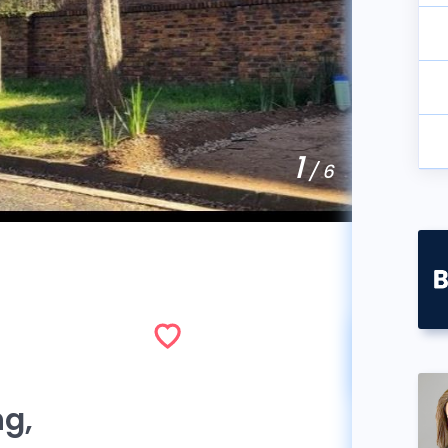
1
/ 6
Vend
g,