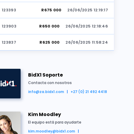
123393
R675 000
26/06/2025 12:19:17
123903
R650 000
26/06/2025 12:18:46
123837
R625 000
26/06/2025 11:58:24
123903
R600 000
26/06/2025 11:58:24
BidX1 Soporte
123837
R575 000
26/06/2025 11:23:45
Contacta con nosotros
123903
R550 000
26/06/2025 11:23:00
info@za.bidx1.com
+27 (0) 21 492 4418
ido por R700 000
123837
R525 000
26/06/2025 10:03:20
Kim Moodley
El equipo está para ayudarte
123393
R500 000
26/06/2025 10:01:30
kim.moodley@bidx1.com