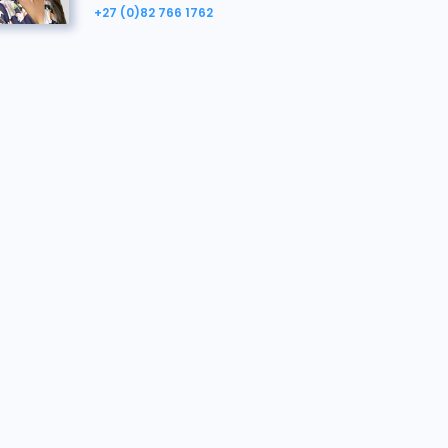
+27 (0)82 766 1762
on nosotros
Kim Moodley
El equipo está para ayudarte
kim.moodley@bidx1.com
+27 (0)82 766 1762