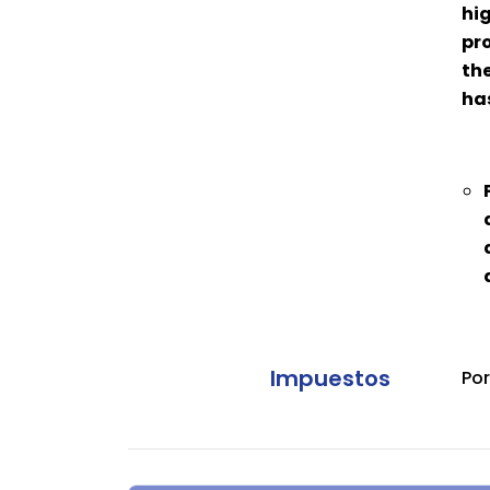
hig
pro
the
ha
Impuestos
Por