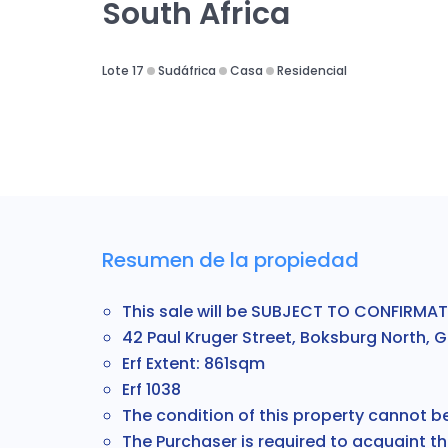
South Africa
Lote 17
Sudáfrica
Casa
Residencial
Resumen de la propiedad
This sale will be SUBJECT TO CONFIRMATI
42 Paul Kruger Street, Boksburg North, 
Erf Extent: 861sqm
Erf 1038
The condition of this property cannot 
The
Purchaser is required to acquaint 