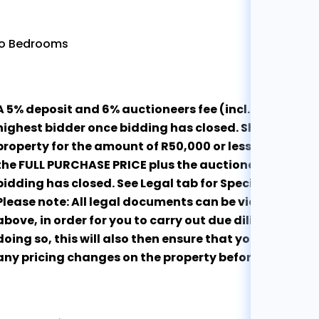
o Bedrooms
A 5% deposit and 6% auctioneers fee (incl. VAT on fee
highest bidder once bidding has closed. Should you b
property for the amount of R50,000 or less, you will 
the FULL PURCHASE PRICE plus the auctioneers fee of 6
bidding has closed. See Legal tab for Special Conditi
Please note: All legal documents can be viewed by cli
above, in order for you to carry out due diligence in r
doing so, this will also then ensure that you are co
any pricing changes on the property before the aucti