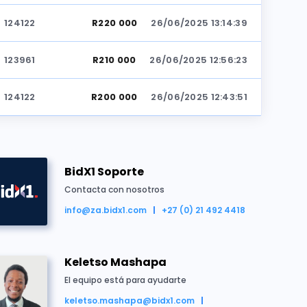
124122
R220 000
26/06/2025 13:14:39
123961
R210 000
26/06/2025 12:56:23
124122
R200 000
26/06/2025 12:43:51
BidX1 Soporte
Contacta con nosotros
info@za.bidx1.com
+27 (0) 21 492 4418
ido por R230 000
Keletso Mashapa
El equipo está para ayudarte
keletso.mashapa@bidx1.com