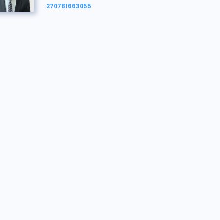
270781663055
on nosotros
Keletso Mashapa
El equipo está para ayudarte
keletso.mashapa@bidx1.com
270781663055