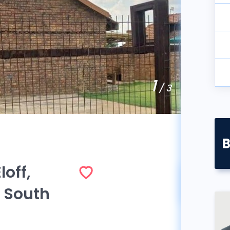
1
/ 3
loff,
Vend
 South