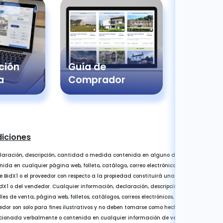
ción
Guía de
Pregun
a
Comprador
Frecue
diciones
laración, descripción, cantidad o medida contenida en alguno de los datos de ve
da en cualquier página web, folleto, catálogo, correo electrónico, carta, informa, e
e BidX1 o el proveedor con respecto a la propiedad constituirá una representación, 
X1 o del vendedor. Cualquier información, declaración, descripción, cantidad o 
s de venta, página web, folletos, catálogos, correos electrónicos, cartas, informes o 
dor son solo para fines ilustrativos y no deben tomarse como hechos. Cualquier error
rcionada verbalmente o contenida en cualquier información de venta, página web, fo