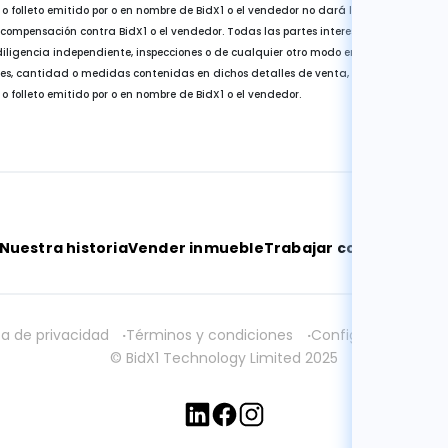
e o folleto emitido por o en nombre de BidX1 o el vendedor no dará lugar a ningún d
ompensación contra BidX1 o el vendedor. Todas las partes interesadas deben sati
diligencia independiente, inspecciones o de cualquier otro modo en cuanto a la exa
nes, cantidad o medidas contenidas en dichos detalles de venta, página web, folleto
 o folleto emitido por o en nombre de BidX1 o el vendedor.
Nuestra historia
Vender inmueble
Trabajar con nosotros
ca de privacidad
Términos y condiciones
Configuración de c
© BidX1 Technology Limited 2025