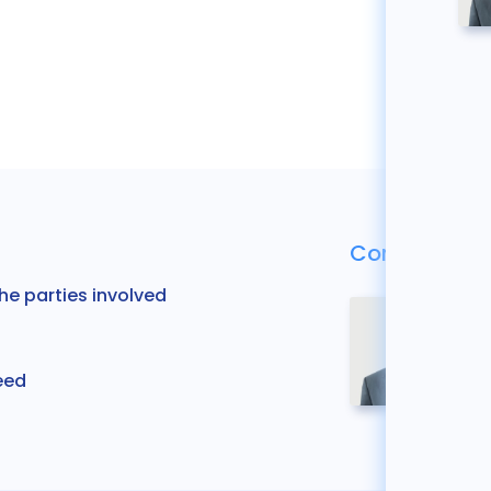
Contactar c
the parties involved
eed