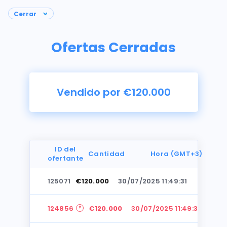
Ofertas Cerradas
Vendido por €120.000
ID del
Cantidad
Hora (GMT+3)
ofertante
125071
€120.000
30/07/2025 11:49:31
Fotos
124856
€120.000
30/07/2025 11:49:31