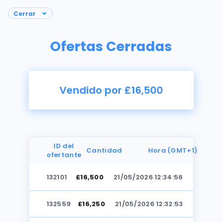
Ofertas Cerradas
Vendido por £16,500
ID del
Cantidad
Hora (GMT+1)
ofertante
132101
£16,500
21/05/2026 12:34:56
Fotos
132559
£16,250
21/05/2026 12:32:53