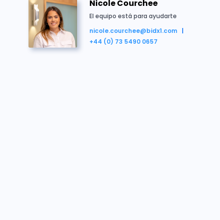
Nicole Courchee
On the instructions of Slough Borough Council
El equipo está para ayudarte
nicole.courchee@bidx1.com
+44 (0) 73 5490 0657