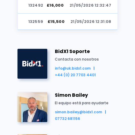
132492
£16,000
21/05/2026 12:32:47
Reino Unido
Lugar edificable
Comercial
Subasta
132559
£15,500
21/05/2026 12:31:08
132492
£15,000
21/05/2026 11:08:41
BidX1 Soporte
Contacta con nosotros
info@uk.bidx1.com
+44 (0) 20 7703 4401
Resumen de la propiedad
Simon Bailey
Freehold garage compound
El equipo está para ayudarte
Includes a single lock-up garage
simon.bailey@bidx1.com
Approximately 0.01 hectares (0.03 acres)
07732 681156
Development potential (subject to consents)
Vacant possession