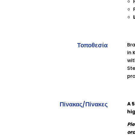
Τοποθεσία
Bra
in 
wit
Ste
pro
Πίνακας/Πίνακες
A 5
hig
Ple
ord