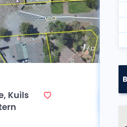
1
/ 12
e, Kuils
Πωλήθη
tern