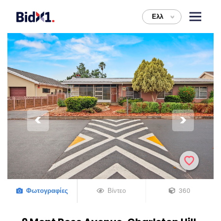
Ελλ
>
Φωτογραφίες
Βίντεο
360