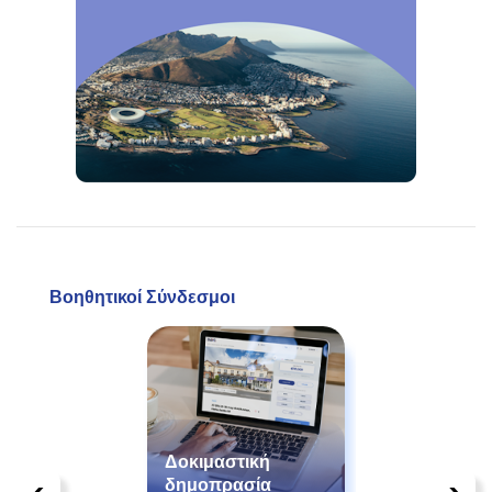
Βοηθητικοί Σύνδεσμοι
Δοκιμαστική
τήσεις
δημοπρασία
Οδηγός