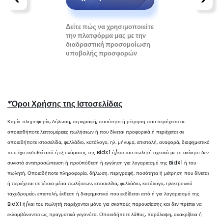
<
>
τις πιο
Δείτε πώς να χρησιμοποιείτε
Διαβάστε π
ήσεις
την πλατφόρμα μας με την
το πώς μπο
διαδραστική προσομοίωση
αγοράσετε
υποβολής προσφορών
χρησιμοποι
διαδικτυακ
*Όροι Χρήσης της Ιστοσελίδας
Καμία πληροφορία, δήλωση, περιγραφή, ποσότητα ή μέτρηση που περιέχεται σε
οποιεσδήποτε λεπτομέρειες πωλήσεων ή που δίνεται προφορικά ή περιέχεται σε
οποιαδήποτε ιστοσελίδα, φυλλάδιο, κατάλογο, ηλ. μήνυμα, επιστολή, αναφορά, διαφημιστικό
που έχει εκδοθεί από ή εξ ονόματος της BidX1 ή/και του πωλητή σχετικά με το ακίνητο δεν
συνιστά αντιπροσώπευση ή προϋπόθεση ή εγγύηση για λογαριασμό της BidX1 ή του
πωλητή. Οποιαδήποτε πληροφορία, δήλωση, περιγραφή, ποσότητα ή μέτρηση που δίνεται
ή περιέχεται σε τέτοια μέσα πωλήσεων, ιστοσελίδα, φυλλάδιο, κατάλογο, ηλεκτρονικό
ταχυδρομείο, επιστολή, έκθεση ή διαφημιστικό που εκδίδεται από ή για λογαριασμό της
BidX1 ή/και του πωλητή παρέχονται μόνο για σκοπούς παρουσίασης και δεν πρέπει να
εκλαμβάνονται ως πραγματικά γεγονότα. Οποιοδήποτε λάθος, παράλειψη, ανακρίβεια ή