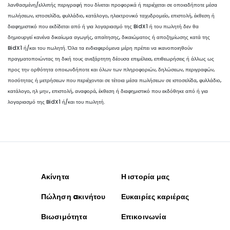
λανθασμένη/ελλιπής περιγραφή που δίνεται προφορικά ή περιέχεται σε οποιαδήποτε μέσα
πωλήσεων, ιστοσελίδα, φυλλάδιο, κατάλογο, ηλεκτρονικό ταχυδρομείο, επιστολή, έκθεση ή
διαφημιστικό που εκδίδεται από ή για λογαριασμό της BidX1 ή του πωλητή δεν θα
δημιουργεί κανένα δικαίωμα αγωγής, απαίτησης, δικαιώματος ή αποζημίωσης κατά της
BidX1 ή/και του πωλητή. Όλα τα ενδιαφερόμενα μέρη πρέπει να ικανοποιηθούν
πραγματοποιώντας τη δική τους ανεξάρτητη δέουσα επιμέλεια, επιθεωρήσεις ή άλλως ως
προς την ορθότητα οποιωνδήποτε και όλων των πληροφοριών, δηλώσεων, περιγραφών,
ποσότητας ή μετρήσεων που περιέχονται σε τέτοια μέσα πωλήσεων σε ιστοσελίδα, φυλλάδιο,
κατάλογο, ηλ μην., επιστολή, αναφορά, έκθεση ή διαφημιστικό που εκδόθηκε από ή για
λογαριασμό της BidX1 ή/και του πωλητή.
Ακίνητα
Η ιστορία μας
Πώληση aκινήτου
Ευκαιρίες καριέρας
Βιωσιμότητα
Επικοινωνία