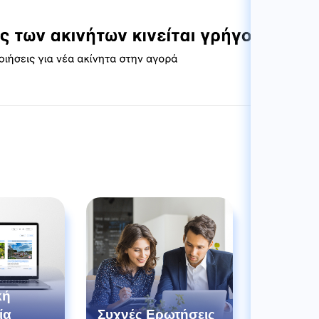
κή
ία
Συχνές Ερωτήσεις
Οδηγός