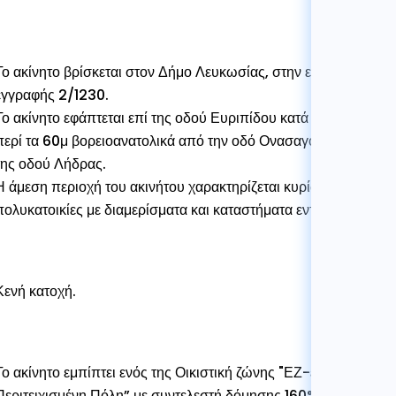
Το ακίνητο βρίσκεται στον Δήμο Λευκωσίας, στην ενορία Φανερ
εγγραφής 2/1230.
Το ακίνητο εφάπτεται επί της οδού Ευριπίδου κατά μήκος του νό
περί τα 60μ βορειοανατολικά από την οδό Ονασαγόρου καθώς ε
της οδού Λήδρας.
Η άμεση περιοχή του ακινήτου χαρακτηρίζεται κυρίως από οικιστ
πολυκατοικίες με διαμερίσματα και καταστήματα εντός των τειχ
Κενή κατοχή.
Το ακίνητο εμπίπτει ενός της Οικιστική ζώνης "ΕΖ-εν”, “Ενδι
Περιτειχισμένη Πόλη” με συντελεστή δόμησης 160%, συντελεστ