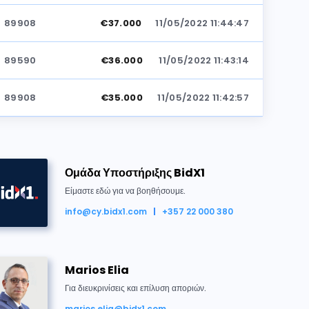
89908
€37.000
11/05/2022 11:44:47
89590
€36.000
11/05/2022 11:43:14
89908
€35.000
11/05/2022 11:42:57
89590
€34.000
11/05/2022 11:42:43
Ομάδα Υποστήριξης BidX1
89908
€33.000
11/05/2022 11:42:02
Είμαστε εδώ για να βοηθήσουμε.
89590
€32.000
11/05/2022 11:41:23
info@cy.bidx1.com
+357 22 000 380
θηκε για €38.000
89908
€31.000
11/05/2022 11:40:23
Marios Elia
89590
€30.000
11/05/2022 11:38:14
Για διευκρινίσεις και επίλυση αποριών.
marios.elia@bidx1.com