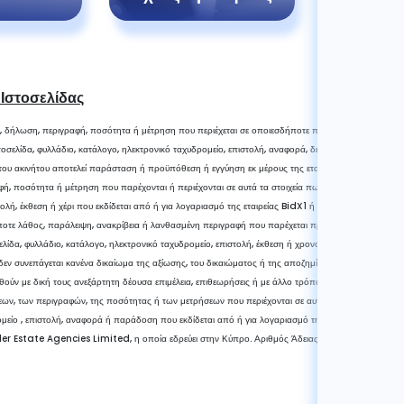
 Ιστοσελίδας
, δήλωση, περιγραφή, ποσότητα ή μέτρηση που περιέχεται σε οποιεσδήποτε πληροφορίες πωλήσε
οσελίδα, φυλλάδιο, κατάλογο, ηλεκτρονικό ταχυδρομείο, επιστολή, αναφορά, δελτίο ή χέρι που εκδί
 του ακινήτου αποτελεί παράσταση ή προϋπόθεση ή εγγύηση εκ μέρους της εταιρείας BidX1 ή του
, ποσότητα ή μέτρηση που παρέχονται ή περιέχονται σε αυτά τα στοιχεία πωλήσεων, ιστοσελίδα, 
τολή, έκθεση ή χέρι που εκδίδεται από ή για λογαριασμό της εταιρείας BidX1 ή του πωλητή δεν πρ
ποτε λάθος, παράλειψη, ανακρίβεια ή λανθασμένη περιγραφή που παρέχεται προφορικά ή περιλαμβ
ίδα, φυλλάδιο, κατάλογο, ηλεκτρονικό ταχυδρομείο, επιστολή, έκθεση ή χρονοδιάγραμμα που εκδί
δεν συνεπάγεται κανένα δικαίωμα της αξίωσης, του δικαιώματος ή της αποζημίωσης έναντι της εται
ωθούν με δική τους ανεξάρτητη δέουσα επιμέλεια, επιθεωρήσεις ή με άλλο τρόπο ως προς την ορθ
ν, των περιγραφών, της ποσότητας ή των μετρήσεων που περιέχονται σε αυτά τα στοιχεία πώλησης
μείο , επιστολή, αναφορά ή παράδοση που εκδίδεται από ή για λογαριασμό της εταιρείας BidX1 ή 
der Estate Agencies Limited, η οποία εδρεύει στην Κύπρο. Αριθμός Άδειας 579/E και Αριθμό