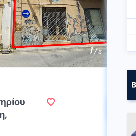
1
/ 6
τηρίου
Πωλή
η,