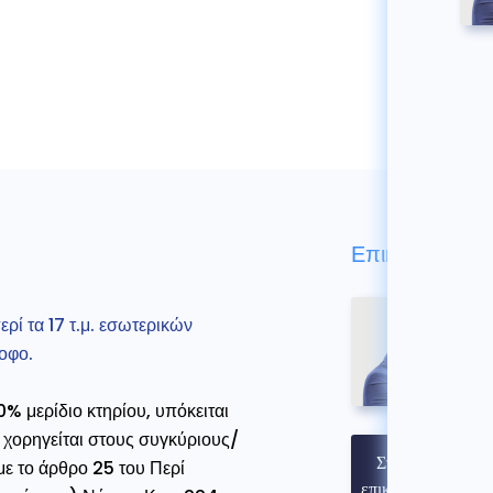
Επικοινωνήστε
ρί τα 17 τ.μ. εσωτερικών
ροφο.
% μερίδιο κτηρίου, υπόκειται
χορηγείται στους συγκύριους/
Στοιχεία
με το άρθρο 25 του Περί
επικοινωνίας