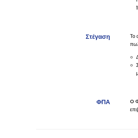
Στέγαση
Το 
πωλ
ΦΠΑ
O Φ
επι