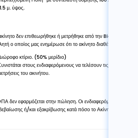
11.5 μ. ύψος.
ακίνητο δεν επιθεωρήθηκε ή μετρήθηκε από την BidX1. Οι πληρ
ητή ο οποίος μας ενημέρωσε ότι το ακίνητο διαθέτει:
Διώροφο κτίριο. (50% μερίδιο)
Συνιστάται στους ενδιαφερόμενους να τελέσουν τις δικές τους έ
μετρήσεις του ακινήτου.
ΠΑ δεν εφαρμόζεται στην πώληση. Οι ενδιαφερόμενοι έχουν τη
βεβαίωσης ή/και εξακρίβωσης κατά πόσο το Ακίνητο δεν υπόκε