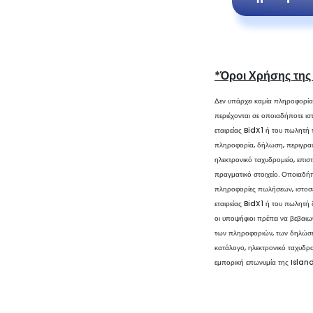
*Όροι Χρήσης της
Δεν υπάρχει καμία πληροφορία
περιέχονται σε οποιαδήποτε ιστ
εταιρείας BidX1 ή του πωλητή
πληροφορία, δήλωση, περιγραφή
ηλεκτρονικό ταχυδρομείο, επισ
πραγματικό στοιχείο. Οποιαδή
πληροφορίες πωλήσεων, ιστοσελ
εταιρείας BidX1 ή του πωλητή 
οι υποψήφιοι πρέπει να βεβαι
των πληροφοριών, των δηλώσεω
κατάλογο, ηλεκτρονικό ταχυδρο
εμπορική επωνυμία της Islan