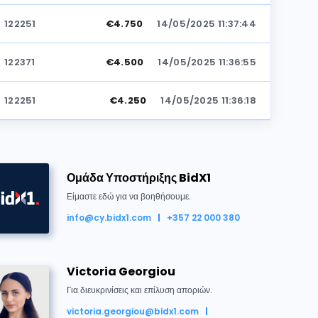
122251
€4.750
14/05/2025 11:37:44
122371
€4.500
14/05/2025 11:36:55
122251
€4.250
14/05/2025 11:36:18
122371
€4.000
14/05/2025 11:35:27
Ομάδα Υποστήριξης BidX1
122251
€3.750
14/05/2025 11:34:45
Είμαστε εδώ για να βοηθήσουμε.
122373
€3.500
14/05/2025 11:34:38
info@cy.bidx1.com
+357 22 000 380
θηκε για €5.000
122251
€3.250
14/05/2025 11:33:51
Victoria Georgiou
Για διευκρινίσεις και επίλυση αποριών.
122373
€3.000
14/05/2025 11:32:34
victoria.georgiou@bidx1.com