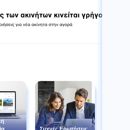
κή
ία
Συχνές Ερωτήσεις
Οδηγός