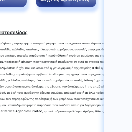
 Ιστοσελίδας
, δήλωση, περιγραφή, ποσότητα ή μέτρηση που περιέχεται σε οποιεσδήποτε πληροφορίες πωλήσε
οσελίδα, φυλλάδιο, κατάλογο, ηλεκτρονικό ταχυδρομείο, επιστολή, αναφορά, δελτίο ή χέρι που εκδί
 του ακινήτου αποτελεί παράσταση ή προϋπόθεση ή εγγύηση εκ μέρους της εταιρείας BidX1 ή του
, ποσότητα ή μέτρηση που παρέχονται ή περιέχονται σε αυτά τα στοιχεία πωλήσεων, ιστοσελίδα, 
τολή, έκθεση ή χέρι που εκδίδεται από ή για λογαριασμό της εταιρείας BidX1 ή του πωλητή δεν πρ
ποτε λάθος, παράλειψη, ανακρίβεια ή λανθασμένη περιγραφή που παρέχεται προφορικά ή περιλαμβ
ίδα, φυλλάδιο, κατάλογο, ηλεκτρονικό ταχυδρομείο, επιστολή, έκθεση ή χρονοδιάγραμμα που εκδί
δεν συνεπάγεται κανένα δικαίωμα της αξίωσης, του δικαιώματος ή της αποζημίωσης έναντι της εται
ωθούν με δική τους ανεξάρτητη δέουσα επιμέλεια, επιθεωρήσεις ή με άλλο τρόπο ως προς την ορθ
ν, των περιγραφών, της ποσότητας ή των μετρήσεων που περιέχονται σε αυτά τα στοιχεία πώλησης
μείο , επιστολή, αναφορά ή παράδοση που εκδίδεται από ή για λογαριασμό της εταιρείας BidX1 ή 
der Estate Agencies Limited, η οποία εδρεύει στην Κύπρο. Αριθμός Άδειας 579/E και Αριθμό