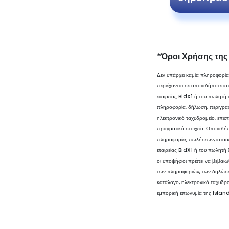
*Όροι Χρήσης της
Δεν υπάρχει καμία πληροφορία
περιέχονται σε οποιαδήποτε ιστ
εταιρείας BidX1 ή του πωλητή
πληροφορία, δήλωση, περιγραφή
ηλεκτρονικό ταχυδρομείο, επισ
πραγματικό στοιχείο. Οποιαδή
πληροφορίες πωλήσεων, ιστοσελ
εταιρείας BidX1 ή του πωλητή 
οι υποψήφιοι πρέπει να βεβαι
των πληροφοριών, των δηλώσεω
κατάλογο, ηλεκτρονικό ταχυδρο
εμπορική επωνυμία της Islan