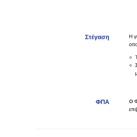
Στέγαση
Η γ
οπο
ΦΠΑ
O Φ
επι