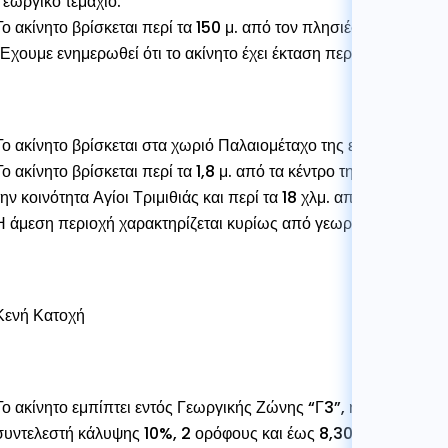
Γεωργικό τεμάχιο.
Το ακίνητο βρίσκεται περί τα 150 μ. από τον πλησιέστερο εγγεγ
Έχουμε ενημερωθεί ότι το ακίνητο έχει έκταση περί τα 3,521 τ. μ
Το ακίνητο βρίσκεται στα χωριό Παλαιομέταχο της επαρχίας Λε
Το ακίνητο βρίσκεται περί τα 1,8 μ. από τα κέντρο της κοινότητα
την κοινότητα Αγίοι Τριμιθιάς και περί τα 18 χλμ. από το κέντρο 
Η άμεση περιοχή χαρακτηρίζεται κυρίως από γεωργική γη.
Κενή Κατοχή
Το ακίνητο εμπίπτει εντός Γεωργικής Ζώνης “Γ3”, η οποία επιτ
συντελεστή κάλυψης 10%, 2 ορόφους και έως 8,30 μέτρα ύψος.