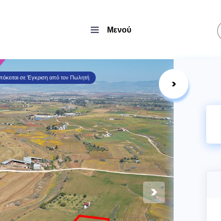
Μενού
πόκειται σε Έγκριση από τον Πωλητή