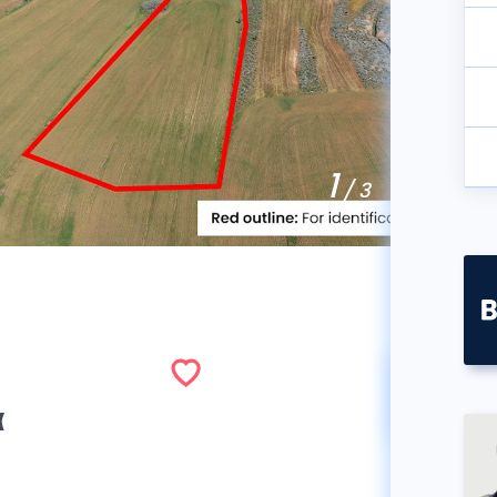
1
/ 3
Πωλή
α