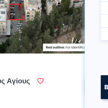
1
/ 4
υς Αγίους
Πωλήθ