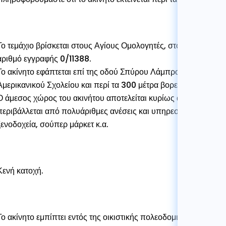
Το τεμάχιο βρίσκεται στους Αγίους Ομολογητές, στον Δήμο Λευ
αριθμό εγγραφής 0/11388.
Το ακίνητο εφάπτεται επί της οδού Σπύρου Λάμπρου, περί τα 18
Αμερικανικού Σχολείου και περί τα 300 μέτρα βορειοδυτικά της
Ο άμεσος χώρος του ακινήτου αποτελείται κυρίως από οικιστική
περιβάλλεται από πολυάριθμες ανέσεις και υπηρεσίες όπως καφετ
ξενοδοχεία, σούπερ μάρκετ κ.α.
Κενή κατοχή.
Το ακίνητο εμπίπτει εντός της οικιστικής πολεοδομικής ζώνης ‘