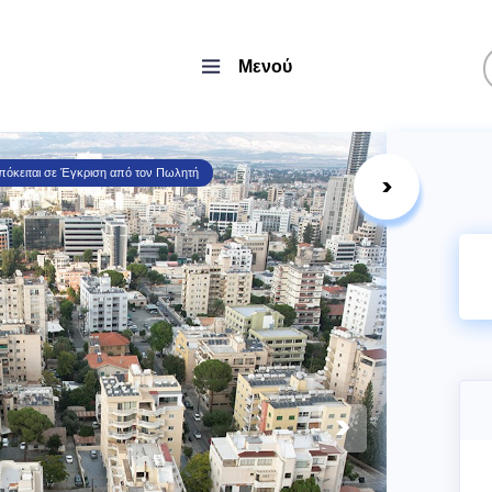
Μενού
πόκειται σε Έγκριση από τον Πωλητή