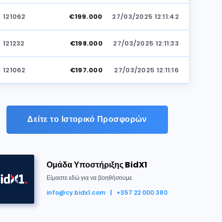
121062
€199.000
27/03/2025 12:11:42
121232
€198.000
27/03/2025 12:11:33
121062
€197.000
27/03/2025 12:11:16
121232
€196.000
27/03/2025 12:10:40
Δείτε το Ιστορικό Προσφορών
121062
€195.000
27/03/2025 12:09:18
121232
€194.000
27/03/2025 12:09:18
Ομάδα Υποστήριξης BidX1
ηκε για €200.000
121062
€193.000
27/03/2025 12:08:56
Είμαστε εδώ για να βοηθήσουμε.
info@cy.bidx1.com
+357 22 000 380
121232
€192.000
27/03/2025 12:08:47