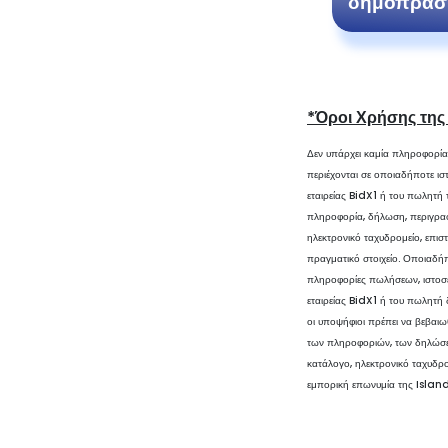
δημοπρασ
*Όροι Χρήσης της
Δεν υπάρχει καμία πληροφορία
περιέχονται σε οποιαδήποτε ιστ
εταιρείας BidX1 ή του πωλητή
πληροφορία, δήλωση, περιγραφή
ηλεκτρονικό ταχυδρομείο, επισ
πραγματικό στοιχείο. Οποιαδή
πληροφορίες πωλήσεων, ιστοσελ
εταιρείας BidX1 ή του πωλητή 
οι υποψήφιοι πρέπει να βεβαι
των πληροφοριών, των δηλώσεω
κατάλογο, ηλεκτρονικό ταχυδρο
εμπορική επωνυμία της Islan