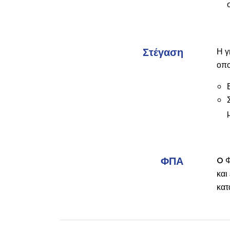
Στέγαση
Η γ
οπο
ΦΠΑ
O Φ
και
κατ