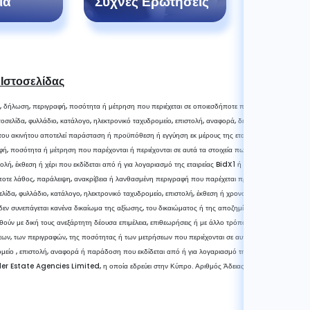
ία
Συχνές Ερωτήσεις
Οδηγός
 Ιστοσελίδας
, δήλωση, περιγραφή, ποσότητα ή μέτρηση που περιέχεται σε οποιεσδήποτε πληροφορίες πωλήσε
οσελίδα, φυλλάδιο, κατάλογο, ηλεκτρονικό ταχυδρομείο, επιστολή, αναφορά, δελτίο ή χέρι που εκδί
 του ακινήτου αποτελεί παράσταση ή προϋπόθεση ή εγγύηση εκ μέρους της εταιρείας BidX1 ή του
, ποσότητα ή μέτρηση που παρέχονται ή περιέχονται σε αυτά τα στοιχεία πωλήσεων, ιστοσελίδα, 
τολή, έκθεση ή χέρι που εκδίδεται από ή για λογαριασμό της εταιρείας BidX1 ή του πωλητή δεν πρ
ποτε λάθος, παράλειψη, ανακρίβεια ή λανθασμένη περιγραφή που παρέχεται προφορικά ή περιλαμβ
ίδα, φυλλάδιο, κατάλογο, ηλεκτρονικό ταχυδρομείο, επιστολή, έκθεση ή χρονοδιάγραμμα που εκδί
δεν συνεπάγεται κανένα δικαίωμα της αξίωσης, του δικαιώματος ή της αποζημίωσης έναντι της εται
ωθούν με δική τους ανεξάρτητη δέουσα επιμέλεια, επιθεωρήσεις ή με άλλο τρόπο ως προς την ορθ
ν, των περιγραφών, της ποσότητας ή των μετρήσεων που περιέχονται σε αυτά τα στοιχεία πώλησης
μείο , επιστολή, αναφορά ή παράδοση που εκδίδεται από ή για λογαριασμό της εταιρείας BidX1 ή 
der Estate Agencies Limited, η οποία εδρεύει στην Κύπρο. Αριθμός Άδειας 579/E και Αριθμό