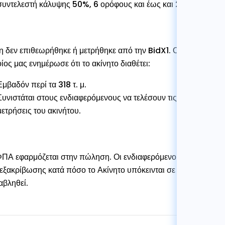
συντελεστή κάλυψης 50%, 6 ορόφους και έως και 24 μέτρα ύψο
η δεν επιθεωρήθηκε ή μετρήθηκε από την BidX1. Οι πληροφορίε
ίος μας ενημέρωσε ότι το ακίνητο διαθέτει:
Εμβαδόν περί τα 318 τ. μ.
Συνιστάται στους ενδιαφερόμενους να τελέσουν τις δικές τους έ
μετρήσεις του ακινήτου.
ΠΑ εφαρμόζεται στην πώληση. Οι ενδιαφερόμενοι έχουν την απ
 εξακρίβωσης κατά πόσο το Ακίνητο υπόκεινται σε ΦΠΑ, καθώς 
αβληθεί.