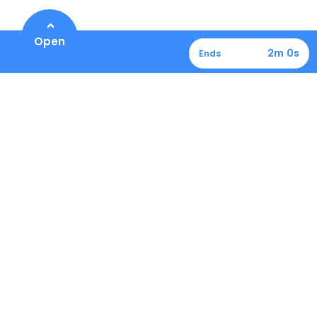
Ακίνητα
Η ιστορία μας
Πώληση aκινήτου
Ευκαιρίες καριέρας
Βιωσιμότητα
Επικοινωνία
Πολιτική Απορρήτου
Όροι Χρήσης της Ιστοσελίδας