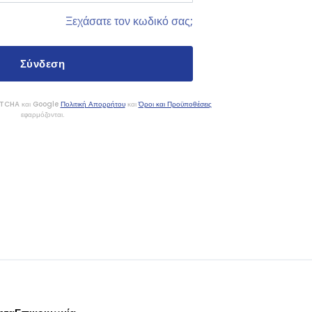
Ξεχάσατε τον κωδικό σας;
APTCHA και Google
Πολιτική Απορρήτου
και
Όροι και Προϋποθέσεις
εφαρμόζονται.