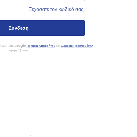
Ξεχάσατε τον κωδικό σας;
APTCHA και Google
Πολιτική Απορρήτου
και
Όροι και Προϋποθέσεις
εφαρμόζονται.