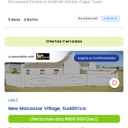
Deceased Estate in Walmer Estate, Cape Town
Residencial
Subasta
5 Beds
4 Baths
Ofertas Cerradas
Sujeta a Confirmación
Lote 2
New Macassar Village, Sudáfrica
Oferta más alta R600 000 (SAC)