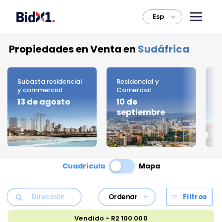
Esp
>
Propiedades en Venta en
Sudáfrica
Subasta residencial
Residencial y
L
y commercial
Comercial
H
13 de agosto
10 de
septiembre
Cuadrícula
Mapa
Ordenar
Filtros
Vendido - R2 100 000