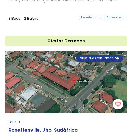
Residencial
Subasta
3 Beds
2 Baths
Ofertas Cerradas
Sujeta a Confirmación
Lote 19
Rosettenville, Jhb, Sudáfrica