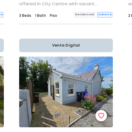
offered in City Centre with vacant
w
possession.
ta
Residencial
Subasta
3 Beds
1 Bath
Piso
2
Venta Digital