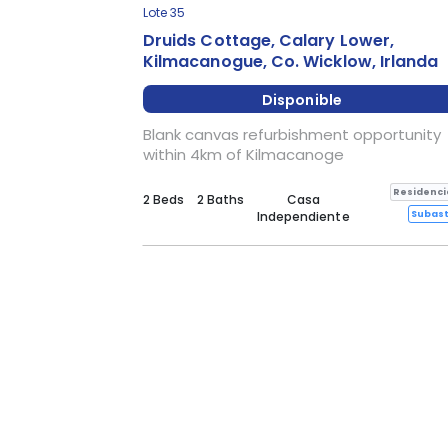
Lote 35
Druids Cottage, Calary Lower,
Kilmacanogue, Co. Wicklow, Irlanda
Disponible
Blank canvas refurbishment opportunity
within 4km of Kilmacanoge
Residenci
2 Beds
2 Baths
Casa
Subas
Independiente