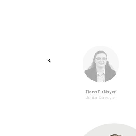
<
nningham
Fiona Du Noyer
 Surveyor
Junior Surveyor