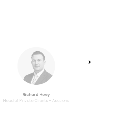
>
Richard Hoey
Isabe
Head of Private Clients - Auctions
Associa