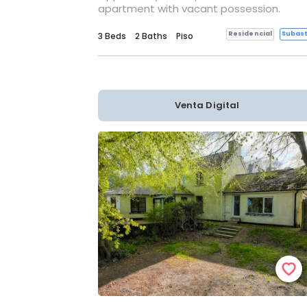
apartment with vacant possession.
Residencial
Subas
3 Beds
2 Baths
Piso
Venta Digital