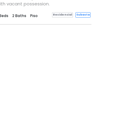
ith vacant possession.
Residencial
Subasta
 Beds
2 Baths
Piso