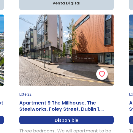
Venta Digital
Lote 22
Lo
st
Apartment 9 The Millhouse, The
A
Steelworks, Foley Street, Dublin 1,
S
Irlanda
I
Disponible
Three bedroom . We will apartment to be
T