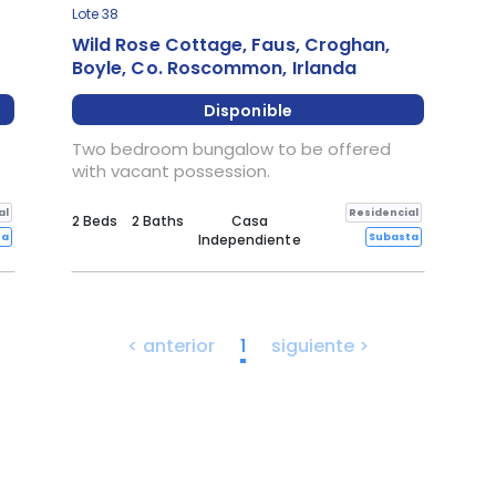
Lote 38
Wild Rose Cottage, Faus, Croghan,
Boyle, Co. Roscommon, Irlanda
Disponible
Two bedroom bungalow to be offered
with vacant possession.
al
Residencial
2 Beds
2 Baths
Casa
ta
Subasta
Independiente
< anterior
1
siguiente >