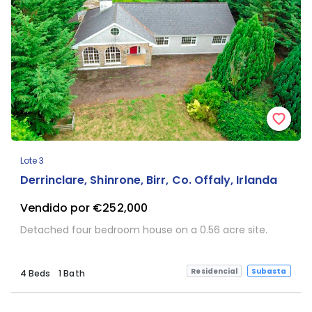
Lote 3
Derrinclare, Shinrone, Birr, Co. Offaly, Irlanda
Vendido por €252,000
Detached four bedroom house on a 0.56 acre site.
Residencial
Subasta
4 Beds
1 Bath