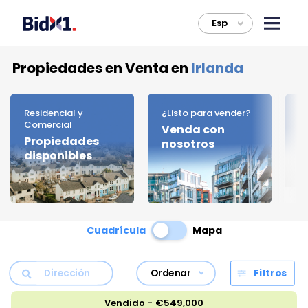
Esp
>
Propiedades en Venta en
Irlanda
Residencial y
¿Listo para vender?
C
Comercial
Venda con
D
Propiedades
nosotros
d
disponibles
Cuadrícula
Mapa
Ordenar
Filtros
Vendido - €549,000