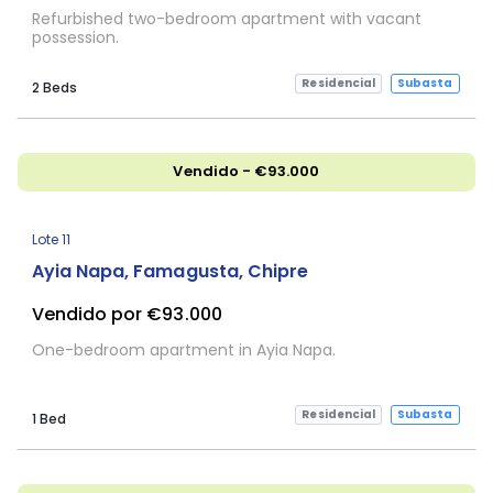
Refurbished two-bedroom apartment with vacant
possession.
Residencial
Subasta
2 Beds
Vendido - €93.000
Sujeta a Confirmación
Lote 11
Ayia Napa, Famagusta, Chipre
Vendido por €93.000
One-bedroom apartment in Ayia Napa.
Residencial
Subasta
1 Bed