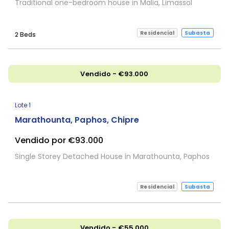
Traditional one-bedroom house in Malia, Limassol
Residencial
Subasta
2 Beds
Vendido - €93.000
Sujeta a Confirmación
Lote 1
Marathounta, Paphos, Chipre
Vendido por €93.000
Single Storey Detached House in Marathounta, Paphos
Residencial
Subasta
Vendido - €55.000