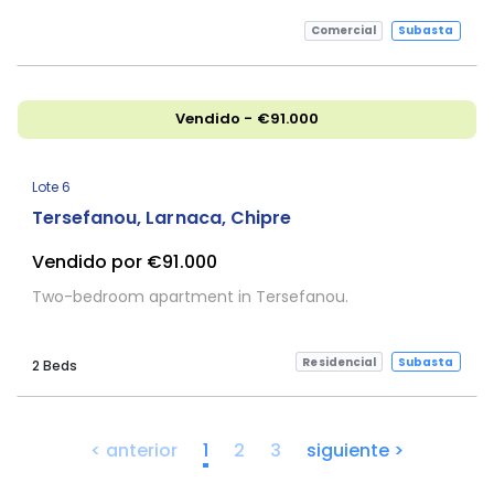
Comercial
Subasta
Vendido - €91.000
Lote 6
Tersefanou, Larnaca, Chipre
Vendido por €91.000
Two-bedroom apartment in Tersefanou.
Residencial
Subasta
2 Beds
< anterior
1
2
3
siguiente >