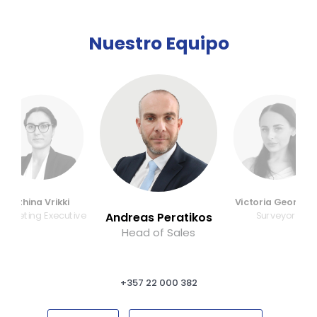
Nuestro Equipo
Athina Vrikki
Victoria Georgio
Marketing Executive
Surveyor
Andreas Peratikos
Head of Sales
+357 22 000 382