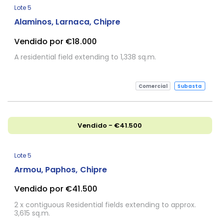
Lote 5
Alaminos, Larnaca, Chipre
Vendido por €18.000
A residential field extending to 1,338 sq.m.
Comercial
Subasta
Vendido - €41.500
Sujeta a Confirmación
Lote 5
Armou, Paphos, Chipre
Vendido por €41.500
2 x contiguous Residential fields extending to approx.
3,615 sq.m.