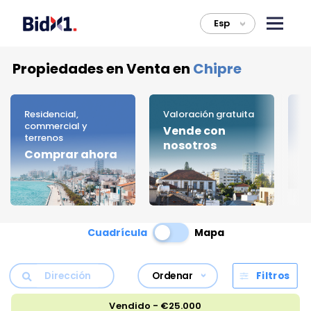
Esp
>
Propiedades en Venta en
Chipre
Residencial,
Valoración gratuita
C
commercial y
Vende con
B
terrenos
nosotros
Comprar ahora
Cuadrícula
Mapa
Ordenar
Filtros
Vendido - €25.000