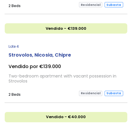
Residencial
Subasta
2 Beds
Vendido - €139.000
Lote 4
Strovolos, Nicosia, Chipre
Vendido por €139.000
Two-bedroom apartment with vacant possession in
Strovolos
Residencial
Subasta
2 Beds
Vendido - €40.000