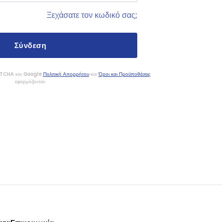
Ξεχάσατε τον κωδικό σας;
APTCHA και Google
Πολιτική Απορρήτου
και
Όροι και Προϋποθέσεις
εφαρμόζονται.